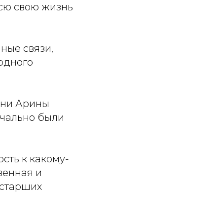
всю свою жизнь
ные связи,
 одного
зни Арины
начально были
сть к какому-
твенная и
 старших