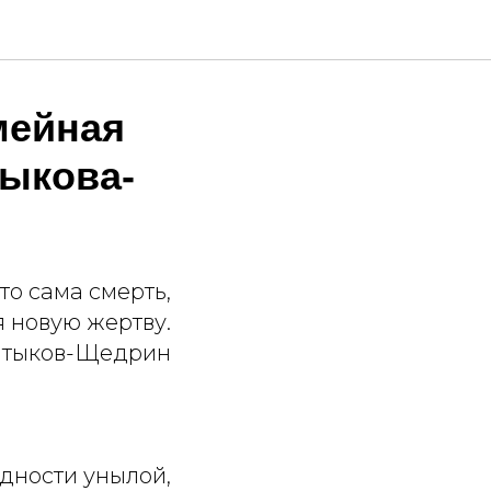
мейная
тыкова-
это сама смерть,
я новую жертву.
алтыков-Щедрин
дности унылой,