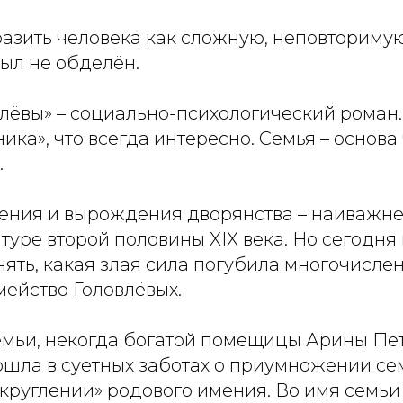
азить человека как сложную, неповториму
ыл не обделён.
лёвы» – социально-психологический роман.
ика», что всегда интересно. Семья – основа
.
ения и вырождения дворянства – наиважне
туре второй половины XIX века. Но сегодня
ять, какая злая сила погубила многочисле
мейство Головлёвых.
емьи, некогда богатой помещицы Арины Пе
ошла в суетных заботах о приумножении се
округлении» родового имения. Во имя семьи