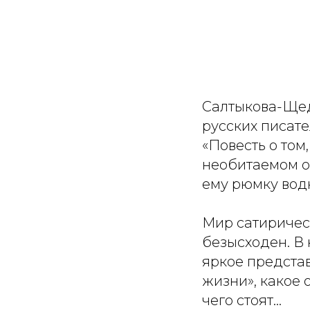
Салтыкова-Щед
русских писат
«Повесть о том
необитаемом о
ему рюмку водк
Мир сатиричес
безысходен. В
яркое предста
жизни», какое 
чего стоят...