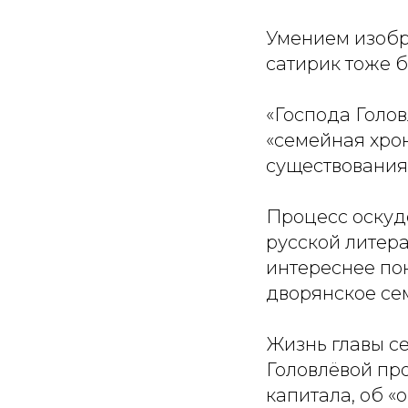
Умением изобр
сатирик тоже б
«Господа Голов
«семейная хрон
существования
Процесс оскуд
русской литера
интереснее пон
дворянское се
Жизнь главы с
Головлёвой пр
капитала, об «