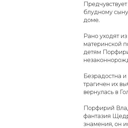
Предчувствует 
блудному сыну
доме.
Рано уходят и
материнской п
детям Порфири
незаконнорожд
Безрадостна и
трагичен их в
вернулась в Го
Порфирий Влад
фантазия Щедри
знамения, он ис