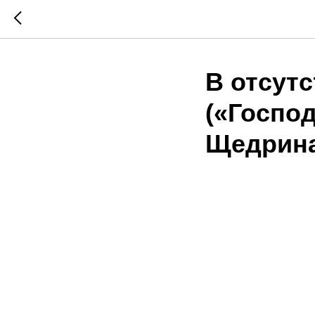
В отсут
(«Госпо
Щедрина