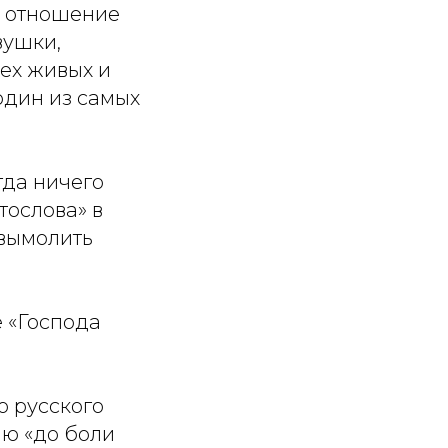
е отношение
вушки,
ех живых и
один из самых
гда ничего
тослова» в
 вымолить
 «Господа
о русского
ю «до боли