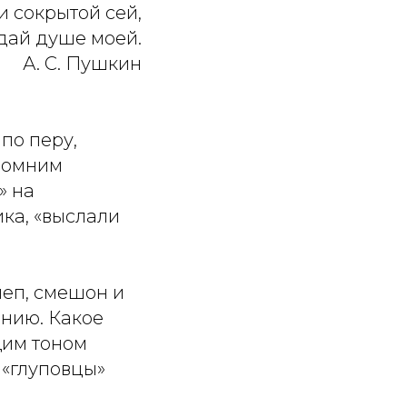
 сокрытой сей,
дай душе моей.
А. С. Пушкин
по перу,
ипомним
» на
ка, «выслали
еп, смешон и
янию. Какое
щим тоном
 «глуповцы»