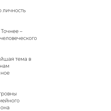
ю личность
 Точнее –
 человеческого
йшая тема в
 нам
нное
тровны
мейного
 она