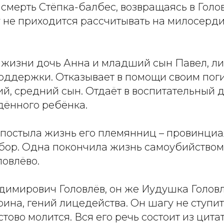
смерть Стёпка-балбес, возвращаясь в Голо
 не приходится рассчитывать на милосерди
з жизни дочь Анна и младший сын Павел, 
оддержки. Отказывает в помощи своим по
й, средний сын. Отдаёт в воспитательный 
ённого ребёнка.
 постыла жизнь его племянниц – провинциа
ыбор. Одна покончила жизнь самоубийством
ловлёво.
имирович Головлёв, он же Иудушка Головл
на, гений лицедейства. Он шагу не ступит
тово молится. Вся его речь состоит из цитат