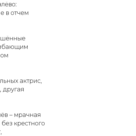
влёво:
е в отчем
лишённые
гибающим
дом
льных актрис,
, другая
ёв – мрачная
 без крестного
,