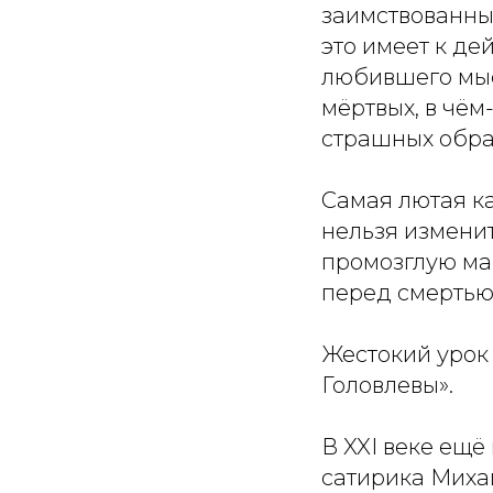
заимствованны
это имеет к д
любившего мыс
мёртвых, в чём
страшных обра
Самая лютая ка
нельзя изменит
промозглую ма
перед смертью
Жестокий урок
Головлевы».
В XXI веке ещё
сатирика Миха