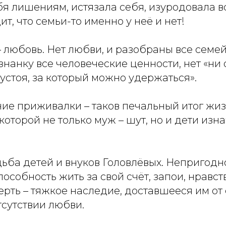
бя лишениям, истязала себя, изуродовала 
ит, что семьи-то именно у неё и нет!
 любовь. Нет любви, и разобраны все семей
нанку все человеческие ценности, нет «ни
устоя, за который можно удержаться».
ие приживалки – таков печальный итог жи
которой не только муж – шут, но и дети из
ьба детей и внуков Головлёвых. Непригодно
пособность жить за свой счёт, запои, нравс
рть – тяжкое наследие, доставшееся им от
тсутствии любви.