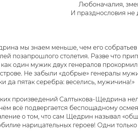
Любоначалия, змеи
И празднословия не 
рина мы знаем меньше, чем его собратьев 
елей позапрошлого столетия. Разве что пр
, как один мужик двух генералов прокормил
строве. Не забыли «добрые» генералы мужи
и да пятак серебра: веселись, мужичина!»
ких произведений Салтыкова-Щедрина нел
 нём всё подвергается беспощадному осме
вление о том, что сам Щедрин называл «об
обилие нарицательных героев! Одни только