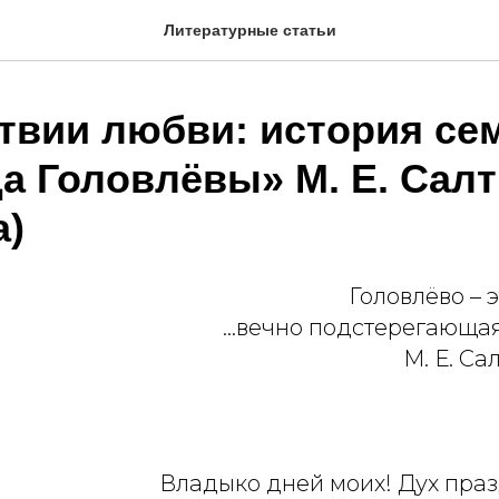
Литературные статьи
ствии любви: история се
да Головлёвы» М. Е. Сал
)
Головлёво – 
...вечно подстерегающа
М. Е. С
Владыко дней моих! Дух праз