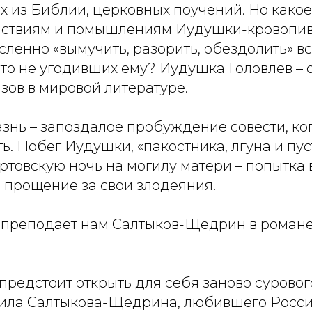
х из Библии, церковных поучений. Но како
ействиям и помышлениям Иудушки-кровопи
ленно «вымучить, разорить, обездолить» вс
-то не угодивших ему? Иудушка Головлёв – 
зов в мировой литературе.
знь – запоздалое пробуждение совести, ко
ь. Побег Иудушки, «пакостника, лгуна и пус
ртовскую ночь на могилу матери – попытка
 прощение за свои злодеяния.
 преподаёт нам Салтыков-Щедрин в романе
 предстоит открыть для себя заново суровог
ила Салтыкова-Щедрина, любившего Росси